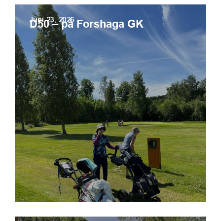
Juni 23, 2026
D50 – på Forshaga GK