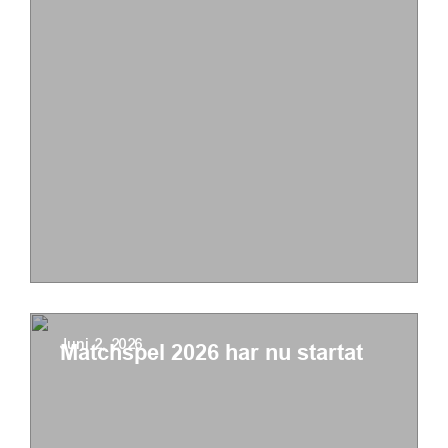
Juni 2, 2026
Matchspel 2026 har nu startat