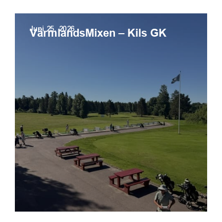
Juni 25, 2026
VärmlandsMixen – Kils GK