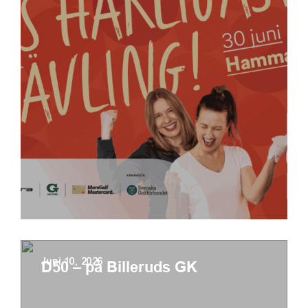
Juni 10, 2026
D50 – på Billeruds GK