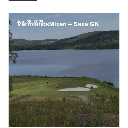
Juni 28, 2026
VärmlandsMixen – Saxå GK