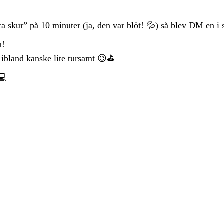
ta skur” på 10 minuter
(ja, den var blöt! 💦) så blev
DM en i st
n!
h ibland kanske lite tursamt 😉⛳️
💻