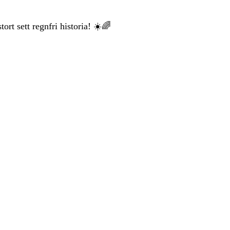
ort sett regnfri historia
! ☀️🌈