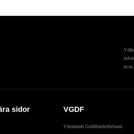
Välko
infor
m.m.
ära sidor
VGDF
Värmlands Golfdistriksförbund