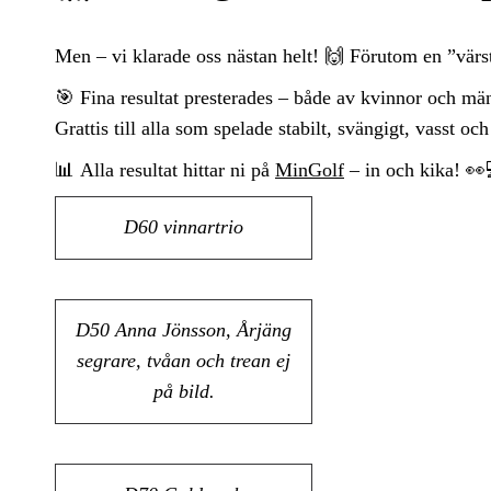
Men – vi klarade oss nästan helt! 🙌 Förutom en
”värs
🎯
Fina resultat presterades – både av kvinnor och mä
Grattis till alla som spelade stabilt, svängigt, vasst oc
📊
Alla resultat hittar ni på
MinGolf
– in och kika! 👀
D60 vinnartrio
D50 Anna Jönsson, Årjäng
segrare, tvåan och trean ej
på bild.