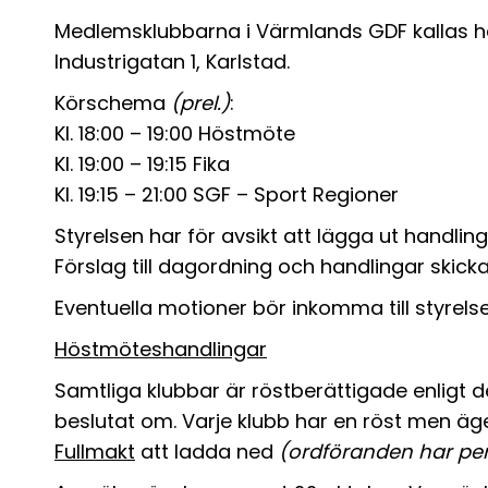
Medlemsklubbarna i Värmlands GDF kallas här
Industrigatan 1, Karlstad.
Körschema
(prel.)
:
Kl. 18:00 – 19:00 Höstmöte
Kl. 19:00 – 19:15 Fika
Kl. 19:15 – 21:00 SGF – Sport Regioner
Styrelsen har för avsikt att lägga ut hand
Förslag till dagordning och handlingar skick
Eventuella motioner bör inkomma till styrel
Höstmöteshandlingar
Samtliga klubbar är röstberättigade enligt
beslutat om. Varje klubb har
en röst
men äger
Fullmakt
att ladda ned
(ordföranden har per