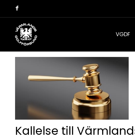
VGDF
Kallelse till Värmla