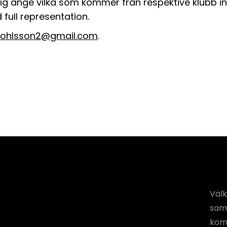
g ange vilka som kommer från respektive klubb ink
full representation.
.ohlsson2@gmail.com
.
Välk
saml
komm