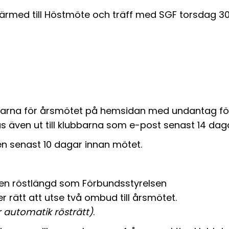
med till Höstmöte och träff med SGF torsdag 30 okt
lingarna för årsmötet på hemsidan med undantag f
as även ut till klubbarna som e-post senast 14 dag
sen
senast 10 dagar
innan mötet.
 den röstlängd som Förbundsstyrelsen
 rätt att utse
två ombud
till årsmötet.
 automatik rösträtt)
.