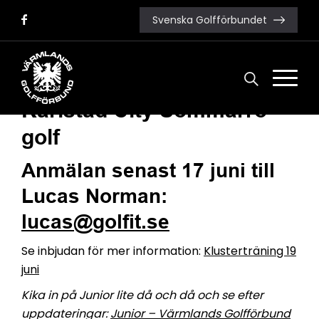
Svenska Golfförbundet
Missa inte…
Klusterträning 19 juni på
Karlstad City Sommarro
golf
Anmälan senast 17 juni till
Lucas Norman:
lucas@golfit.se
Se inbjudan för mer information:
Klusterträning 19
juni
Kika in på Junior lite då och då och se efter
uppdateringar:
Junior – Värmlands Golfförbund