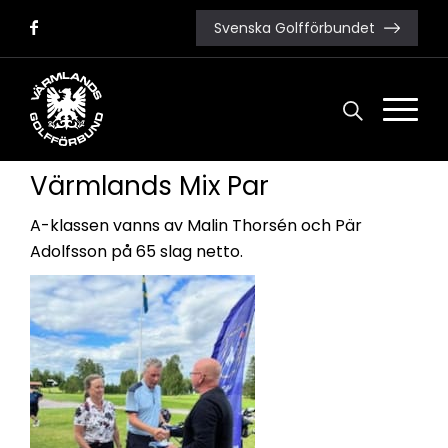
Svenska Golfförbundet
Söndag 23 juni gick den 3:e deltävlingen av
Värmlands Mix av stapeln, spelplats Sunne GK
och spelformen Irish Greensome.
Värmlands Mix Par
A-klassen
vanns av Malin Thorsén och Pär
Adolfsson på 65 slag netto.