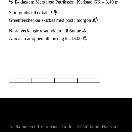
🎯 B-klassen: Margareta Patriksson, Karlstad GK – 3,40 m
Stort grattis till er båda! 💐
Greenfeecheckar skickas med post i morgon 📬
Nästa vecka går resan vidare till Sunne ⛳️
Anmälan är öppen till torsdag kl. 18.00 😊
Välkommen till Värmlands Golfdistriktsförbund. Här samlar