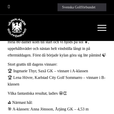
Svenska Golfförbundet
⛳️ Vilken härlig dag vi fick på Forsbacka!
Hela 80 damer kom till start och vi bjöds på sol ☀️,
uppehållsväder och nästan helt vindstilla långt in på
eftermiddagen. Först då började kylan göra sig lite påmind 🍃
Stort grattis till dagens vinnare:
🏆 Ingmarie Thyr, Saxå GK – vinnare i A-klassen
🏆 Lena Hövre, Karlstad City Golf Sommarro – vinnare i B-
klassen
Vilka fantastiska resultat, ladies 🤩👏
⛳️ Närmast hål:
🎯 A-klassen: Anna Jönsson, Årjäng GK – 4,53 m