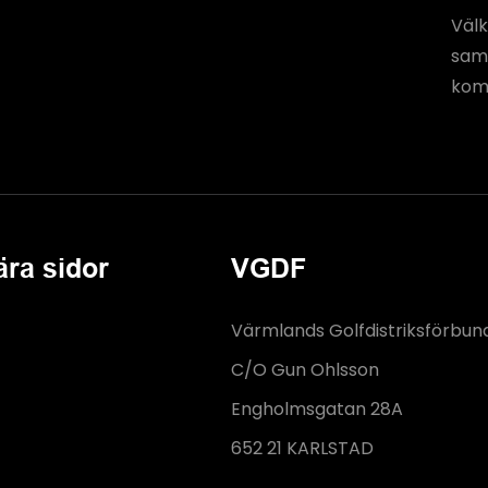
Välk
saml
komm
ära sidor
VGDF
Värmlands Golfdistriksförbun
C/O Gun Ohlsson
Engholmsgatan 28A
652 21 KARLSTAD