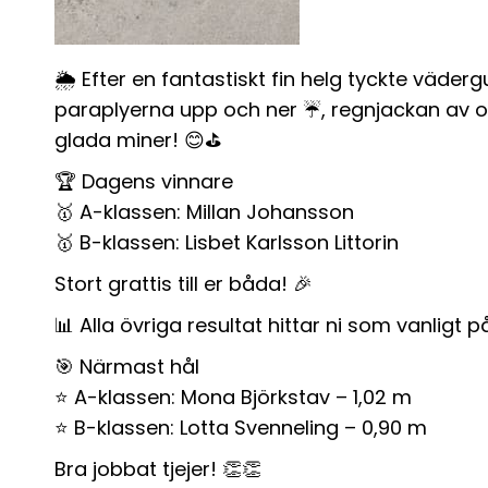
🌦️ Efter en fantastiskt fin helg tyckte vä
paraplyerna upp och ner ☔️, regnjackan av oc
glada miner! 😊⛳
🏆
Dagens vinnare
🥇 A-klassen:
Millan Johansson
🥇 B-klassen:
Lisbet Karlsson Littorin
Stort grattis till er båda! 🎉
📊 Alla övriga resultat hittar ni som vanligt på 
🎯
Närmast hål
⭐ A-klassen:
Mona Björkstav
– 1,02 m
⭐ B-klassen:
Lotta Svenneling
– 0,90 m
Bra jobbat tjejer! 👏👏