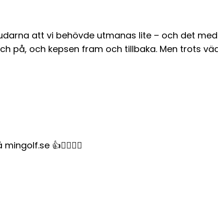
dergudarna att vi behövde utmanas lite – och det m
h på, och kepsen fram och tillbaka. Men trots vädr
mingolf.se 👍🏌🏻‍♀️⛳