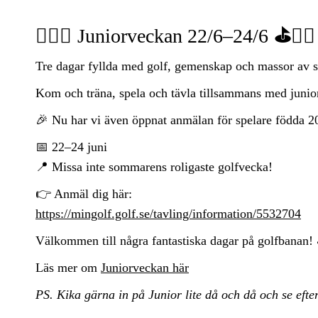
🏌️‍♂️⛳
Juniorveckan 22/6–24/6
⛳🏌️‍♀️
Tre dagar fyllda med golf, gemenskap och massor av s
Kom och träna, spela och tävla tillsammans med junio
🎉 Nu har vi även öppnat anmälan för spelare födda
2
📅 22–24 juni
📍 Missa inte sommarens roligaste golfvecka!
👉 Anmäl dig här:
https://mingolf.golf.se/tavling/information/5532704
Välkommen till några fantastiska dagar på golfbanan
Läs mer om
Juniorveckan här
PS. Kika gärna in på Junior lite då och då och se eft