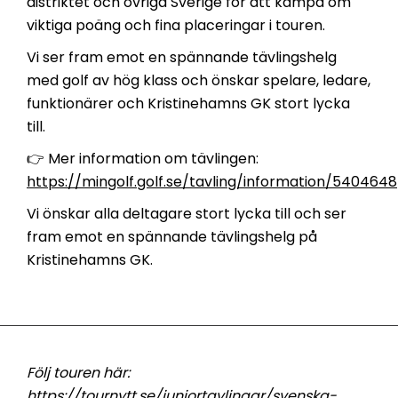
distriktet och övriga Sverige för att kämpa om
viktiga poäng och fina placeringar i touren.
Vi ser fram emot en spännande tävlingshelg
med golf av hög klass och önskar spelare, ledare,
funktionärer och Kristinehamns GK stort lycka
till.
👉 Mer information om tävlingen:
https://mingolf.golf.se/tavling/information/5404648
Vi önskar alla deltagare stort lycka till och ser
fram emot en spännande tävlingshelg på
Kristinehamns GK.
Följ touren här:
https://tournytt.se/juniortavlingar/svenska-