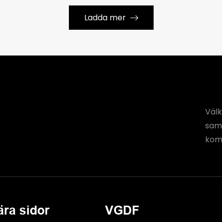
Ladda mer
Välk
saml
komm
ära sidor
VGDF