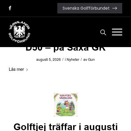
Svenska Golfförbundet
D50 – på Saxå GK
/
/
augusti 5, 2026
i
Nyheter
av
Gun
Läs mer
Golftjej träffar i augusti