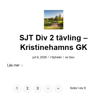
SJT Div 2 tävling –
Kristinehamns GK
/
/
juli 6, 2026
i
Nyheter
av
Gun
Läs mer
1
2
3
›
»
Sida 1 av 11